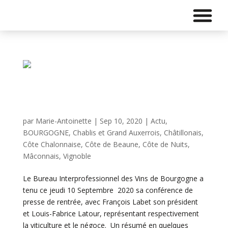
Vins de Bourgogne : millésime 2020 – Conférence
de presse
par
Marie-Antoinette
|
Sep 10, 2020
|
Actu
,
BOURGOGNE
,
Chablis et Grand Auxerrois
,
Châtillonais
,
Côte Chalonnaise
,
Côte de Beaune
,
Côte de Nuits
,
Mâconnais
,
Vignoble
Le Bureau Interprofessionnel des Vins de Bourgogne a
tenu ce jeudi 10 Septembre 2020 sa conférence de
presse de rentrée, avec François Labet son président
et Louis-Fabrice Latour, représentant respectivement
la viticulture et le négoce. Un résumé en quelques