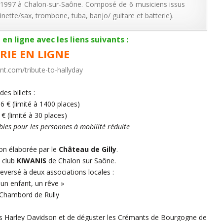
n 1997 à Chalon-sur-Saône. Composé de 6 musiciens issus
ette/sax, trombone, tuba, banjo/ guitare et batterie).
 en ligne avec les liens suivants :
RIE EN LIGNE
nt.com/tribute-to-hallyday
des billets :
 € (limité à 1400 places)
€ (limité à 30 places)
bles pour les personnes à mobilité réduite
tion élaborée par le
Château de Gilly
.
e club
KIWANIS
de Chalon sur Saône.
eversé à deux associations locales :
 un enfant, un rêve »
 Chambord de Rully
lles Harley Davidson et de déguster les Crémants de Bourgogne de