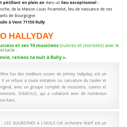
 pétillant en plein air
dans un
lieu exceptionnel :
che, de la Maison Louis Picamelot, lieu de naissance de ses
ants de Bourgogne.
ulin à Vent 71150 Rully
TO HALLYDAY
uccess et ses 10 musiciens
(cuivres et choristes) avec le
ectacle :
nvie, retiens ta nuit à Rully ».
tre l’un des meilleurs sosies de Johnny Hallyday, est un
l se refuse à toute imitation ou caricature du taulier et
riginal, avec un groupe complet de musiciens, cuivres et
rmoniciste, DIABOLO, qui a collaboré avec de nombreux
cia Kass.
t : LES SOURDINES A L’HUILE Cet orchestre festif est un