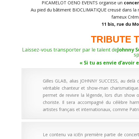
PICAMELOT OENO EVENTS organise un
concert
Au pied du bâtiment BIOCLIMATIQUE creusé dans la ro
fameux
Crém
11 bis, rue du Mo
TRIBUTE 
Laissez-vous transporter par le talent de
Johnny S
sp
« Si tu as envie d’avoir e
Gilles GLAB, alias JOHNNY SUCCESS, au delà d’ê
véritable chanteur et show-man charismatique. I
permet de revivre la légende, lors d’un show o
choriste. Il sera accompagné du célèbre ha
artistes français et internationaux, comme Patri
Le contenu va iciEn première partie de concer