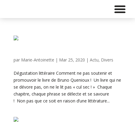
La Vie Mystérieuse du Vin – Bruno Quenioux
par
Marie-Antoinette
|
Mar 25, 2020
|
Actu
,
Divers
Dégustation littéraire Comment ne pas soutenir et
promouvoir le livre de Bruno Quenioux ! Un livre qui ne
se dévore pas, on ne le lit pas « cul sec ! » Chaque
chapitre, chaque phrase se délecte et se savoure
! Non pas que ce soit en raison d’une littérature...