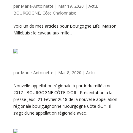
Maison Millebuis : le caveau aux mille facettes
par
Marie-Antoinette
|
Mar 19, 2020
|
Actu
,
BOURGOGNE
,
Côte Chalonnaise
Voici un de mes articles pour Bourgogne Life Maison
Millebuis : le caveau aux mille...
VEZELAY : une appellation au devenir mythique ?
par
Marie-Antoinette
|
Mar 8, 2020
|
Actu
Nouvelle appellation régionale à partir du millésime
2017 BOURGOGNE CÔTE D’OR Présentation à la
presse Jeudi 21 Février 2018 de la nouvelle appellation
régionale bourguignonne “Bourgogne Côte d’Or”. Il
s’agit d’une appellation régionale avec...