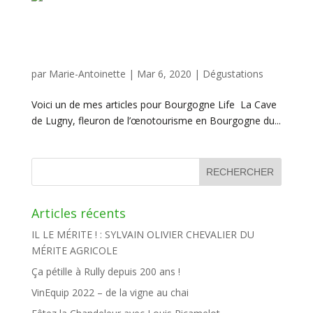
La Cave de Lugny, fleuron de l’œnotourisme en
Bourgogne du Sud
par
Marie-Antoinette
|
Mar 6, 2020
|
Dégustations
Voici un de mes articles pour Bourgogne Life La Cave
de Lugny, fleuron de l’œnotourisme en Bourgogne du...
Articles récents
IL LE MÉRITE ! : SYLVAIN OLIVIER CHEVALIER DU
MÉRITE AGRICOLE
Ça pétille à Rully depuis 200 ans !
VinEquip 2022 – de la vigne au chai