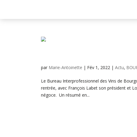
Fêtez la Chandeleur avec L
par
Marie-Antoinette
|
Fév 1, 2022
|
Actu
,
BOU
Le Bureau Interprofessionnel des Vins de Bour
rentrée, avec François Labet son président et Lou
négoce. Un résumé en...