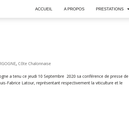
ACCUEIL
A PROPOS
PRESTATIONS
ouis Picamelot
RGOGNE
,
Côte Chalonnaise
gogne a tenu ce jeudi 10 Septembre 2020 sa conférence de presse de
is-Fabrice Latour, représentant respectivement la viticulture et le