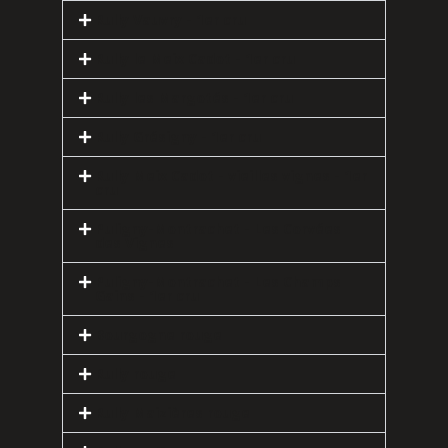
Rully Vauvry - 1er cru
Rully le Meix Cadot - 1er cru
Rully les Margotés - 1er cru
Rully Grésigny - 1er cru
Rully Meix Cadot - vieilles vignes - 1er
cru
Puligny-Montrachet - Les Corvées
des Vignes
Puligny-Montrachet - Les Champs
Gains - 1er cru
Bourgogne rouge
Rully rouge
Rully Maizières rouge