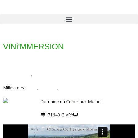
VINi'MMERSION
BOURGOGNE
,
Côte Chalonnaise
Millésimes :
2018
,
Vin blanc
,
Vin rouge
71640 GIVRY
Site web