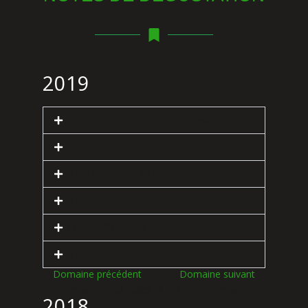
2019
Bourgogne Côte Chalonnaise
Bourgogne Hautes Côtes de Beaune
Maranges Aux Artaux
Mercurey
Rully Chêne - blanc
Mercurey - blanc
Domaine précédent
Domaine suivant
Champagne POL ROGER
Albert BEERENS Champagne
2018