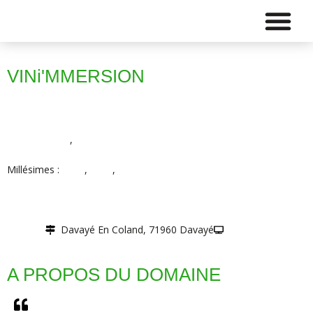
VINi'MMERSION
BOURGOGNE
,
Mâconnais
Millésimes :
2017
,
2018
,
Vin blanc
Davayé En Coland, 71960 Davayé
Site web
A PROPOS DU DOMAINE